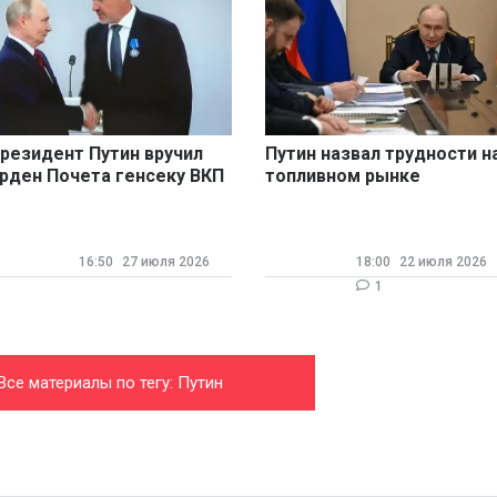
резидент Путин вручил
Путин назвал трудности н
рден Почета генсеку ВКП
топливном рынке
иктору Пинскому
временными
16:50
27 июля 2026
18:00
22 июля 2026
1
Все материалы по тегу: Путин