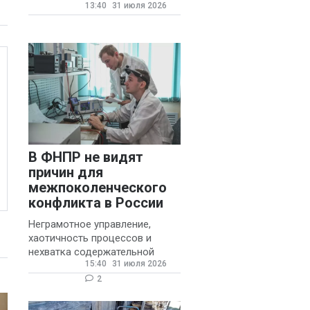
13:40
31 июля 2026
государственных и
муниципальных школ со
стажем не менее 20 лет.
В ФНПР не видят
причин для
межпоколенческого
конфликта в России
Неграмотное управление,
хаотичность процессов и
нехватка содержательной
15:40
31 июля 2026
обратной связи от
руководителя являются
2
основными причинами
конфликтов и раздражения в