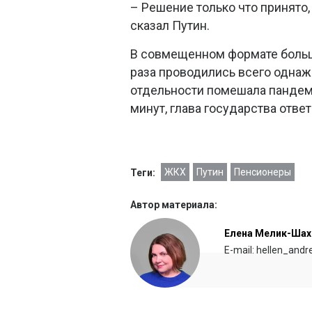
– Решение только что принято
сказал Путин.
В совмещенном формате больш
раза проводились всего однажд
отдельности помешала пандеми
минут, глава государства отве
ЖКХ
Путин
Пенсионеры
Теги:
Автор материала:
Елена Мелик-Шах
E-mail: hellen_and