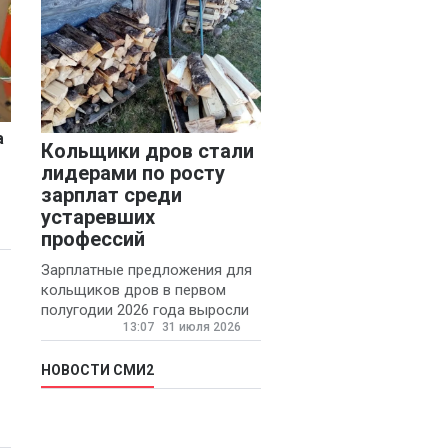
а
Кольщики дров стали
лидерами по росту
зарплат среди
устаревших
профессий
Зарплатные предложения для
кольщиков дров в первом
полугодии 2026 года выросли
13:07
31 июля 2026
на 58% - 62 тысяч рублей в
месяц, сообщает агентство
«Прайм».
НОВОСТИ СМИ2