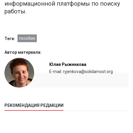
информационной платформы по поиску
работы.
пособие
Теги:
Автор материала:
Юлия Рыженкова
E-mail: ryjenkova@solidarnost.org
Приоритет при приеме на работу хотят отдать
гражданам РФ
РЕКОМЕНДАЦИЯ РЕДАКЦИИ
В Госдуме предложили платить россиянам по
150 рублей в час
12:21
09 июня 2020
12:51
08 июня 2020