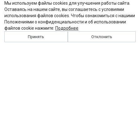
Мы используем файлы cookies для улучшения работы сайта.
Оставаясь на нашем сайте, вы соглашаетесь с условиями
использования файлов cookies. Чтобы ознакомиться с нашими
Положениями о конфиденциальности и об использовании
файлов cookie нажмите:
Подробнее
Принять
Отклонить
История
Персоналии
Выходные данные
Виджет "Солидарности"
Контакты
Подписка
Реклама
Партнеры
Архив сайта
Забастовка
Закон
Зарплата
ЖКХ
Компенсация
Колдоговор
Налоги
Общество
Пенсия
Профсоюз