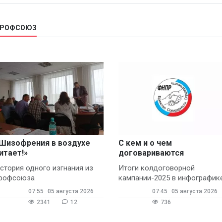
 ПРОФСОЮЗ
Шизофрения в воздухе
С кем и о чем
итает!»
договариваются
профсоюзы
стория одного изгнания из
Итоги колдоговорной
рофсоюза
кампании-2025 в инфографик
07:55
05 августа 2026
07:45
05 августа 2026
2341
12
736