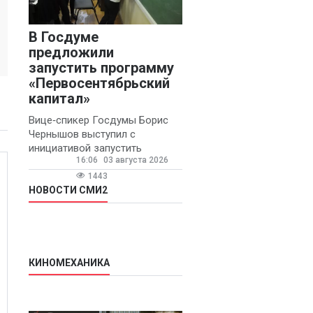
В Госдуме
предложили
запустить программу
«Первосентябрьский
капитал»
Вице‑спикер Госдумы Борис
Чернышов выступил с
инициативой запустить
16:06
03 августа 2026
ежегодную федеральную
программу
1443
«Первосентябрьский капитал»
НОВОСТИ СМИ2
- она предполагает
КИНОМЕХАНИКА