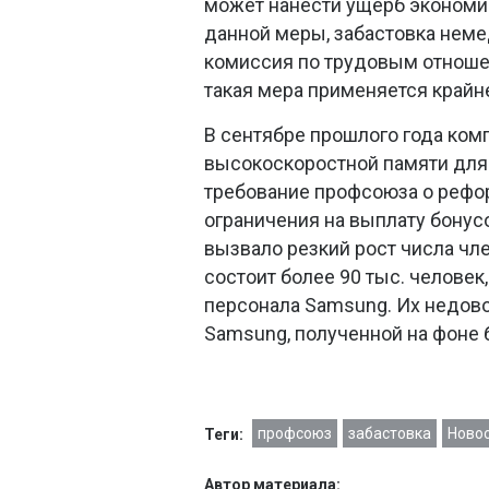
может нанести ущерб экономи
данной меры, забастовка неме
комиссия по трудовым отноше
такая мера применяется крайн
В сентябре прошлого года ком
высокоскоростной памяти для 
требование профсоюза о рефор
ограничения на выплату бонус
вызвало резкий рост числа чл
состоит более 90 тыс. человек
персонала Samsung. Их недов
Samsung, полученной на фоне 
профсоюз
забастовка
Новос
Теги:
Автор материала: