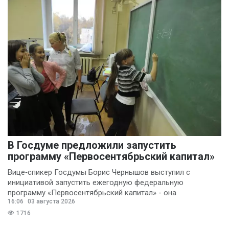
В Госдуме предложили запустить
программу «Первосентябрьский капитал»
Вице‑спикер Госдумы Борис Чернышов выступил с
инициативой запустить ежегодную федеральную
программу «Первосентябрьский капитал» - она
16:06
03 августа 2026
предполагает
1716