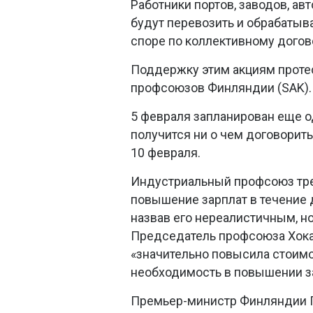
Работники портов, заводов, а
будут перевозить и обрабатыва
споре по коллективному догов
Поддержку этим акциям протес
профсоюзов Финляндии (SAK).
5 февраля запланирован еще од
получится ни о чем договорит
10 февраля.
Индустриальный профсоюз тре
повышение зарплат в течение д
назвав его нереалистичным, н
Председатель профсоюза Хока
«значительно повысила стоимо
необходимость в повышении з
Премьер-министр Финляндии П