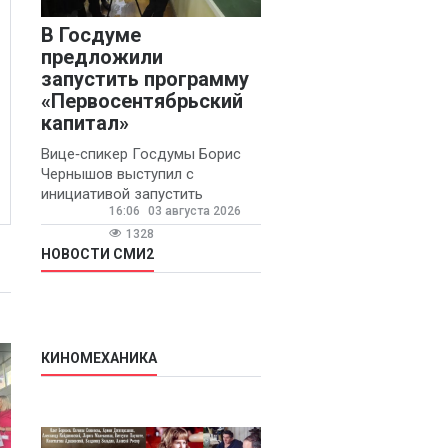
В Госдуме
предложили
запустить программу
«Первосентябрьский
капитал»
Вице‑спикер Госдумы Борис
Чернышов выступил с
инициативой запустить
16:06
03 августа 2026
ежегодную федеральную
программу
1328
«Первосентябрьский капитал»
НОВОСТИ СМИ2
- она предполагает
КИНОМЕХАНИКА