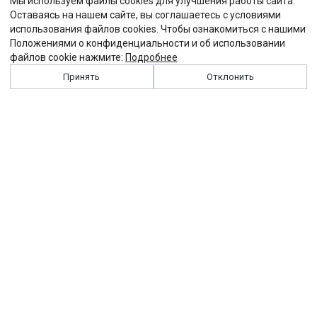
Мы используем файлы cookies для улучшения работы сайта.
Оставаясь на нашем сайте, вы соглашаетесь с условиями
использования файлов cookies. Чтобы ознакомиться с нашими
Положениями о конфиденциальности и об использовании
файлов cookie нажмите:
Подробнее
Принять
Отклонить
История
Персоналии
Выходные данные
Виджет "Солидарности"
Контакты
Подписка
Реклама
Партнеры
Архив сайта
Забастовка
Закон
Зарплата
ЖКХ
Компенсация