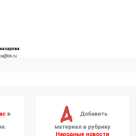
назарова
rea@bk.ru
ас
в
Добавить
не.
материал в рубрику
Народные новости