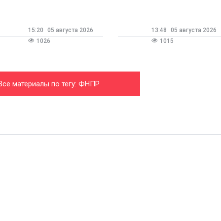
остижения
технологии не вытеснят
течественной
человека
тройиндустрии
15:20
05 августа 2026
13:48
05 августа 2026
1026
1015
Все материалы по тегу: ФНПР