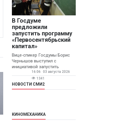
В Госдуме
предложили
запустить программу
«Первосентябрьский
капитал»
Вице‑спикер Госдумы Борис
Чернышов выступил с
инициативой запустить
16:06
03 августа 2026
ежегодную федеральную
программу
1341
«Первосентябрьский капитал»
НОВОСТИ СМИ2
- она предполагает
КИНОМЕХАНИКА