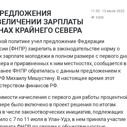
 ПРЕДЛОЖЕНИЯ
11:00
13 июля 2022
5300
ВЕЛИЧЕНИИ ЗАРПЛАТЫ
АХ КРАЙНЕГО СЕВЕРА
ной политике учел предложение Федерации
ии (ФНПР) закрепить в законодательстве норму о
к зарплате молодежи в полном размере с первого дн
вера и приравненных к ним местностях, сообщается в
 Ранее ФНПР обратилась с данным предложением к
РФ Михаилу Мишустину. В настоящее время этот
стерством финансов РФ.
мости начисления с первого дня работы процентно
ере было включено в проект решения по итогам
 в числе законотворческих инициатив, подлежащих
ло с 7 по 11 июля в Улан-Удэ, в нем приняла участие
ппарата ФНПР по связям с общественностью,