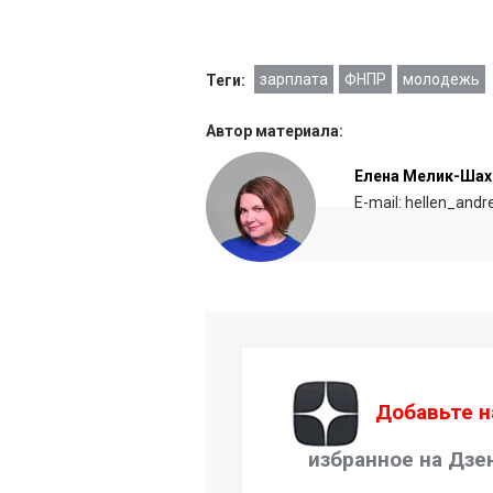
зарплата
ФНПР
молодежь
Теги:
Автор материала:
Елена Мелик-Шах
E-mail: hellen_and
Добавьте н
избранное на Дзе