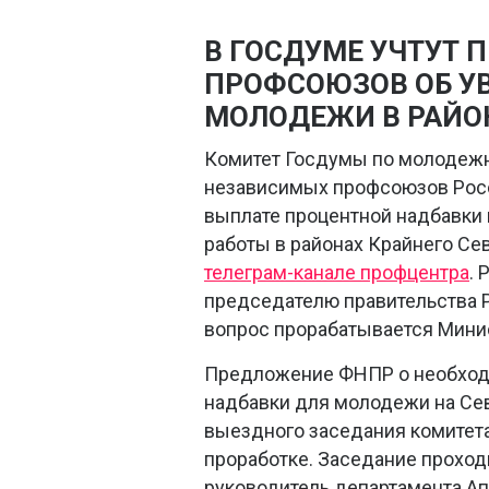
В ГОСДУМЕ УЧТУТ
ПРОФСОЮЗОВ ОБ У
МОЛОДЕЖИ В РАЙОН
Комитет Госдумы по молодеж
независимых профсоюзов Росс
выплате процентной надбавки 
работы в районах Крайнего Се
телеграм-канале профцентра
.
председателю правительства 
вопрос прорабатывается Мини
Предложение ФНПР о необходи
надбавки для молодежи на Сев
выездного заседания комитета
проработке. Заседание проходи
руководитель департамента А