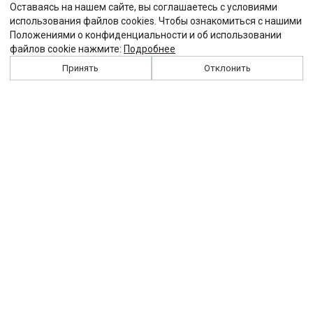
Оставаясь на нашем сайте, вы соглашаетесь с условиями
использования файлов cookies. Чтобы ознакомиться с нашими
Положениями о конфиденциальности и об использовании
файлов cookie нажмите:
Подробнее
Принять
Отклонить
История
Персоналии
Выходные данные
Виджет "Солидарности"
Контакты
Подписка
Реклама
Партнеры
Архив сайта
Забастовка
Закон
Зарплата
ЖКХ
Компенсация
Колдоговор
Налоги
Общество
Пенсия
Профсоюз