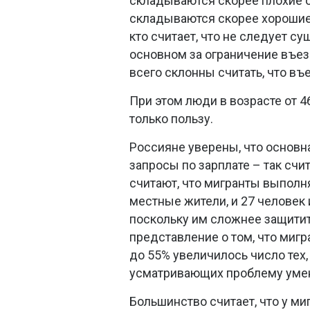
складываются скорее плохие от
складываются скорее хорошие,
кто считает, что не следует с
основном за ограничение въезд
всего склонны считать, что въ
При этом люди в возрасте от 4
только пользу.
Россияне уверены, что основн
запросы по зарплате – так счи
считают, что мигранты выполн
местные жители, и 27 человек 
поскольку им сложнее защитить
представление о том, что мигр
до 55% увеличилось число тех, 
усматривающих проблему умен
Большинство считает, что у м