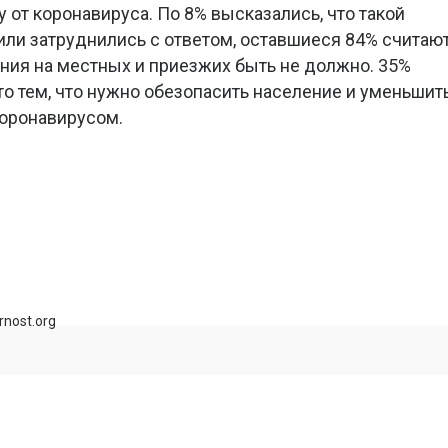
от коронавируса. По 8% высказались, что такой
ли затруднились с ответом, оставшиеся 84% считают
ения на местных и приезжих быть не должно. 35%
о тем, что нужно обезопасить население и уменьшит
коронавирусом.
rnost.org
Профактивисты пермского «Нестле»
ень»
пожаловались на давление прокуратуры