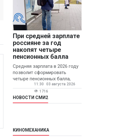
При средней зарплате
россияне за год
накопят четыре
пенсионных балла
Средняя зарплата в 2026 году
позволит сформировать
четыре пенсионных балла,
11:30
03 августа 2026
сообщил ТАСС доцент
Финансового университета при
1716
правительстве РФ Игорь
НОВОСТИ СМИ2
Балынин.
КИНОМЕХАНИКА