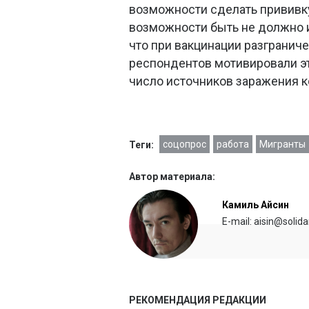
возможности сделать прививку 
возможности быть не должно и
что при вакцинации разгранич
респондентов мотивировали эт
число источников заражения 
соцопрос
работа
Мигранты
Теги:
Автор материала:
Камиль Айсин
E-mail: aisin@solida
Соцопрос: россияне копят на
недвижимость, отпуск и «черный д
РЕКОМЕНДАЦИЯ РЕДАКЦИИ