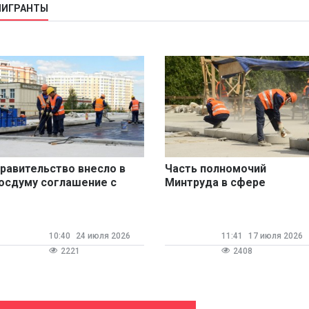
МИГРАНТЫ
равительство внесло в
Часть полномочий
осдуму соглашение с
Минтруда в сфере
ндией о трудовой
трудовой миграции
еятельности
передадут МВД
10:40
24 июля 2026
11:41
17 июля 2026
2221
2408