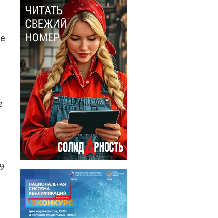
,
ее
е
49