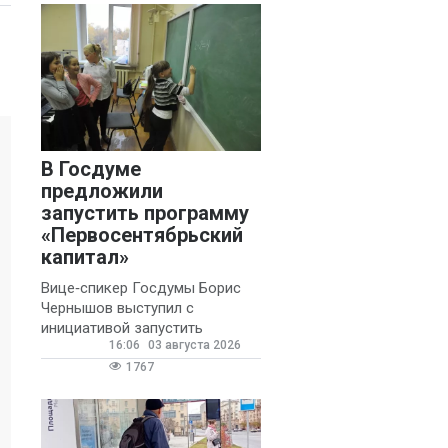
В Госдуме
предложили
запустить программу
«Первосентябрьский
капитал»
Вице‑спикер Госдумы Борис
Чернышов выступил с
инициативой запустить
16:06
03 августа 2026
ежегодную федеральную
программу
1767
«Первосентябрьский капитал»
- она предполагает