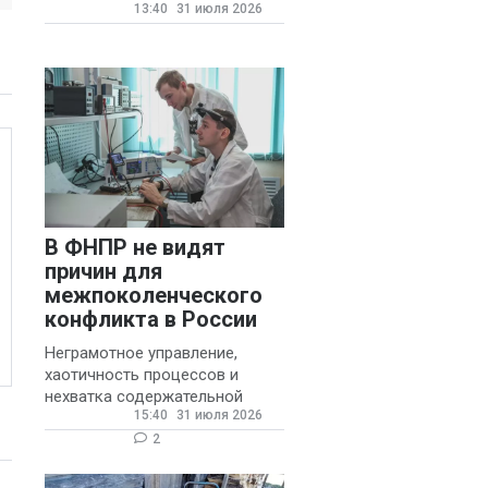
13:40
31 июля 2026
государственных и
муниципальных школ со
стажем не менее 20 лет.
В ФНПР не видят
причин для
межпоколенческого
конфликта в России
Неграмотное управление,
хаотичность процессов и
нехватка содержательной
15:40
31 июля 2026
обратной связи от
руководителя являются
2
основными причинами
конфликтов и раздражения в