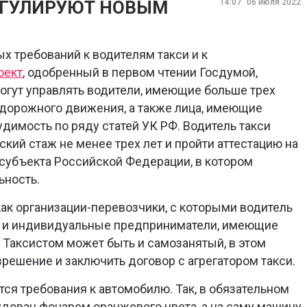
РЕГУЛИРУЮТ НОВЫМ
14:07
06 июля 2022
х требований к водителям такси и к
оект
, одобренный в первом чтении Госдумой,
могут управлять водители, имеющие больше трех
 дорожного движения, а также лица, имеющие
димость по ряду статей УК РФ. Водитель такси
кий стаж не менее трех лет и пройти аттестацию на
субъекта Российской Федерации, в котором
ьность.
как организации-перевозчики, с которыми водитель
ак и индивидуальные предприниматели, имеющие
Таксистом может быть и самозанятый, в этом
решение и заключить договор с агрегатором такси.
ся требования к автомобилю. Так, в обязательном
дован фонарем оранжевого цвета, а на саму машину