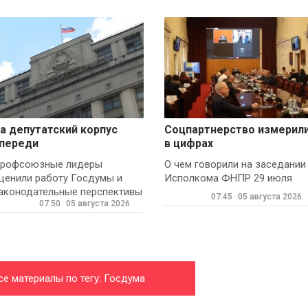
а депутатский корпус
Соцпартнерство измерил
переди
в цифрах
рофсоюзные лидеры
О чем говорили на заседании
ценили работу Госдумы и
Исполкома ФНПР 29 июля
аконодательные перспективы
07:45
05 августа 2026
07:50
05 августа 2026
се материалы по тегу: Госдума