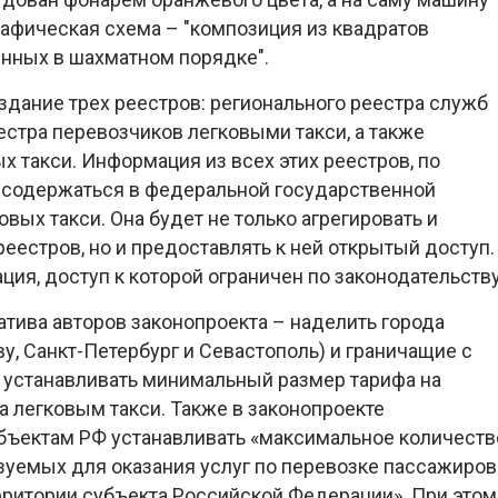
афическая схема – "композиция из квадратов
енных в шахматном порядке".
здание трех реестров: регионального реестра служб
еестра перевозчиков легковыми такси, а также
х такси. Информация из всех этих реестров, по
т содержаться в федеральной государственной
ых такси. Она будет не только агрегировать и
еестров, но и предоставлять к ней открытый доступ.
ия, доступ к которой ограничен по законодательству
тива авторов законопроекта – наделить города
у, Санкт-Петербург и Севастополь) и граничащие с
устанавливать минимальный размер тарифа на
а легковым такси. Также в законопроекте
бъектам РФ устанавливать «максимальное количеств
зуемых для оказания услуг по перевозке пассажиров
ерритории субъекта Российской Федерации». При этом