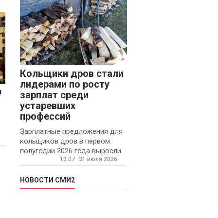
Кольщики дров стали
лидерами по росту
и
зарплат среди
устаревших
профессий
Зарплатные предложения для
кольщиков дров в первом
полугодии 2026 года выросли
13:07
31 июля 2026
на 58% - 62 тысяч рублей в
месяц, сообщает агентство
«Прайм».
НОВОСТИ СМИ2