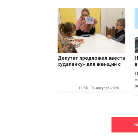
Депутат предложил ввести
Н
«удаленку» для женщин с
в
детьми
П
о
з
11:55
06 августа 2026
В