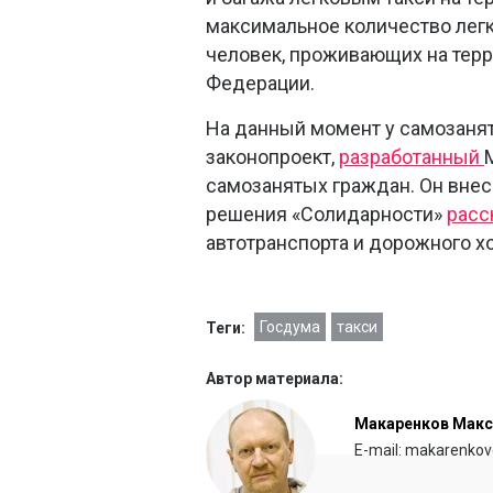
максимальное количество легк
человек, проживающих на тер
Федерации.
На данный момент у самозанят
законопроект,
разработанный
самозанятых граждан. Он внес
решения «Солидарности»
расс
автотранспорта и дорожного х
Госдума
такси
Теги:
Автор материала:
Макаренков Мак
E-mail: makarenkov