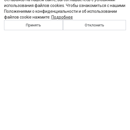
использования файлов cookies. Чтобы ознакомиться с нашими
Положениями о конфиденциальности и об использовании
файлов cookie нажмите:
Подробнее
Принять
Отклонить
История
Персоналии
Выходные данные
Виджет "Солидарности"
Контакты
Подписка
Реклама
Партнеры
Архив сайта
Забастовка
Закон
Зарплата
ЖКХ
Компенсация
Колдоговор
Налоги
Общество
Пенсия
Профсоюз