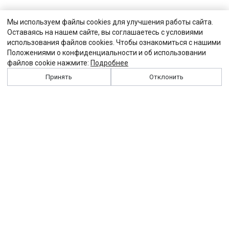
Мы используем файлы cookies для улучшения работы сайта.
Оставаясь на нашем сайте, вы соглашаетесь с условиями
использования файлов cookies. Чтобы ознакомиться с нашими
Положениями о конфиденциальности и об использовании
файлов cookie нажмите:
Подробнее
Принять
Отклонить
История
Персоналии
Выходные данные
Виджет "Солидарности"
Контакты
Подписка
Реклама
Партнеры
Архив сайта
Забастовка
Закон
Зарплата
ЖКХ
Компенсация