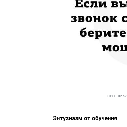
10:11
02 ок
Энтузиазм от обучения