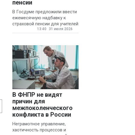
пенсии
В Госдуме предложили ввести
ежемесячную надбавку к
страховой пенсии для учителей
13:40
31 июля 2026
государственных и
муниципальных школ со
стажем не менее 20 лет.
В ФНПР не видят
причин для
межпоколенческого
конфликта в России
Неграмотное управление,
хаотичность процессов и