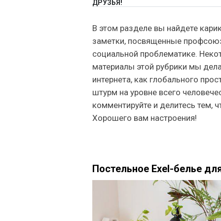
ДРУЗЬЯ!
В этом разделе вы найдете кари
заметки, посвященные профсоюзн
социальной проблематике. Неко
материалы этой рубрики мы дела
интернета, как глобального про
штурм на уровне всего человечес
комментируйте и делитесь тем, ч
Хорошего вам настроения!
Постельное Exel-белье дл