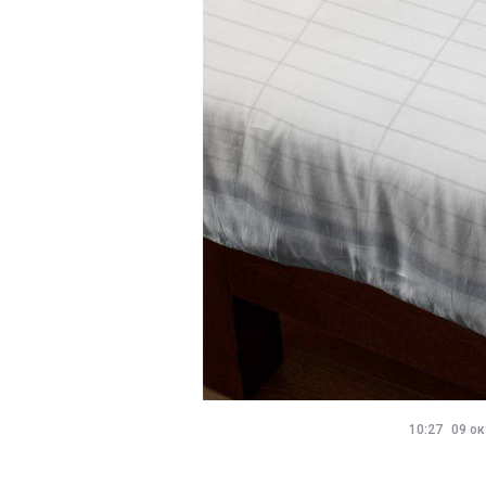
10:27
09 ок