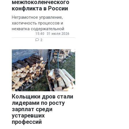
межпоколенческого
конфликта в России
Неграмотное управление,
хаотичность процессов и
нехватка содержательной
15:40
31 июля 2026
обратной связи от
руководителя являются
2
основными причинами
конфликтов и раздражения в
Кольщики дров стали
лидерами по росту
зарплат среди
устаревших
профессий