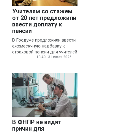
Учителям со стажем
от 20 лет предложили
ввести доплату к
пенсии
В Госдуме предложили ввести
ежемесячную надбавку к
страховой пенсии для учителей
13:40
31 июля 2026
государственных и
муниципальных школ со
стажем не менее 20 лет.
В ФНПР не видят
причин для