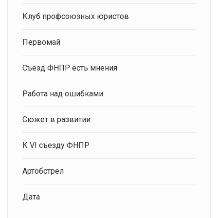
Клуб профсоюзных юристов
Первомай
Съезд ФНПР есть мнения
Работа над ошибками
Сюжет в развитии
К VI съезду ФНПР
Артобстрел
Дата