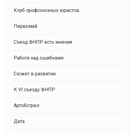
Клуб профсоюзных юристов
Первомай
Съезд ФНПР есть мнения
Работа над ошибками
Сюжет в развитии
К VI съезду ФНПР
Артобстрел
Дата