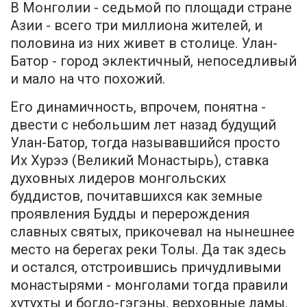
В Монголии - седьмой по площади стране
Азии - всего три миллиона жителей, и
половина из них живет в столице. Улан-
Батор - город эклектичный, непоседливый
и мало на что похожий.
Его динамичность, впрочем, понятна -
двести с небольшим лет назад будущий
Улан-Батор, тогда называвшийся просто
Их Хурээ (Великий Монастырь), ставка
духовных лидеров монгольских
буддистов, почитавшихся как земные
проявления Будды и перерождения
славных святых, прикочевал на нынешнее
место на берегах реки Толы. Да так здесь
и остался, отстроившись причудливыми
монастырями - монголами тогда правили
хутухты и богдо-гэгэны, верховные ламы.