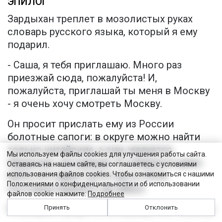
ЭПИЛОГ
Зардыхан треплет в мозолистых руках
словарь русского языка, который я ему
подарил.
- Саша, я тебя приглашаю. Много раз
приезжай сюда, пожалуйста! И,
пожалуйста, приглашай ты меня в Москву
- я очень хочу смотреть Москву.
Он просит прислать ему из России
болотные сапоги: в округе можно найти
только китайские, а они, жалуется
Мы используем файлы cookies для улучшения работы сайта.
Зардыхан, негодящие. Я собирался даже
Оставаясь на нашем сайте, вы соглашаетесь с условиями
взять его адрес (хотя где в степи
использования файлов cookies. Чтобы ознакомиться с нашими
Положениями о конфиденциальности и об использовании
почтовые ящики?), да забыл.
файлов cookie нажмите:
Подробнее
Очевидно, придется возвращаться самому.
Принять
Отклонить