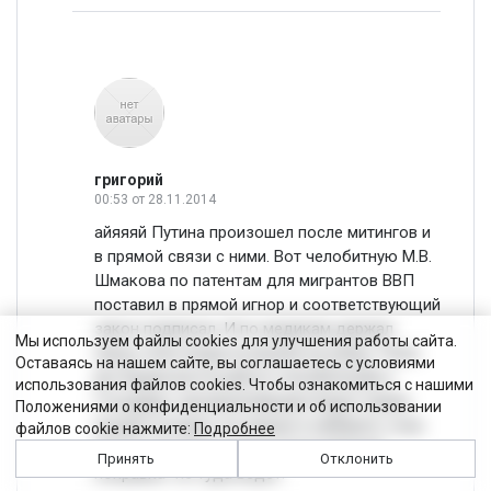
григорий
00:53
от 28.11.2014
айяяяй Путина произошел после митингов и
в прямой связи с ними. Вот челобитную М.В.
Шмакова по патентам для мигрантов ВВП
поставил в прямой игнор и соответствующий
закон подписал. И по медикам держал
Мы используем файлы cookies для улучшения работы сайта.
паузу, пока люди не вышли на улицу. Пока
Оставаясь на нашем сайте, вы соглашаетесь с условиями
мы будем вести работу челобитными к
использования файлов cookies. Чтобы ознакомиться с нашими
Государю, альтернативщики будут наших
Положениями о конфиденциальности и об использовании
людей тусовать на улицах и набирать очки.
файлов cookie нажмите:
Подробнее
Кудата нас Ваша "одна существенная
Принять
Отклонить
поправка" не туда ведет.