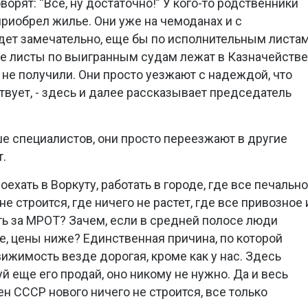
говорят: “Всё, ну достаточно!” У кого-то родственники
 приобрел жилье. Они уже на чемоданах и с
дет замечательно, еще бы по исполнительным листа
ые листы по выигранным судам лежат в Казначействе
 не получили. Они просто уезжают с надеждой, что
твует, - здесь и далее рассказывает председатель
ше специалистов, они просто переезжают в другие
т.
ехать в Воркуту, работать в городе, где все печально
не строится, где ничего не растет, где все привозное 
ть за МРОТ? Зачем, если в средней полосе люди
е, цены ниже? Единственная причина, по которой
вижимость везде дорогая, кроме как у нас. Здесь
уй еще его продай, оно никому не нужно. Да и весь
н СССР нового ничего не строится, все только