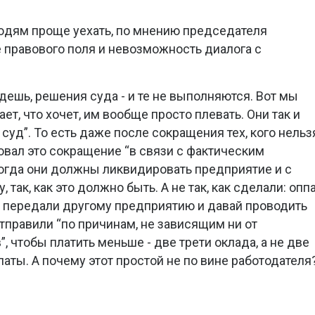
людям проще уехать, по мнению председателя
е правового поля и невозможность диалога с
дешь, решения суда - и те не выполняются. Вот мы
ет, что хочет, им вообще просто плевать. Они так и
в суд”. То есть даже после сокращения тех, кого нельз
овал это сокращение “в связи с фактическим
огда они должны ликвидировать предприятие и с
 так, как это должно быть. А не так, как сделали: опп
ку передали другому предприятию и давай проводить
тправили “по причинам, не зависящим ни от
”, чтобы платить меньше - две трети оклада, а не две
латы. А почему этот простой не по вине работодателя