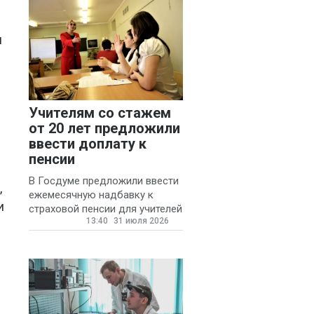
м
Учителям со стажем
от 20 лет предложили
ввести доплату к
пенсии
В Госдуме предложили ввести
,
ежемесячную надбавку к
и
страховой пенсии для учителей
13:40
31 июля 2026
государственных и
муниципальных школ со
стажем не менее 20 лет.