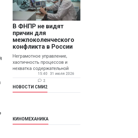
В ФНПР не видят
причин для
межпоколенческого
конфликта в России
Неграмотное управление,
я
хаотичность процессов и
нехватка содержательной
15:40
31 июля 2026
обратной связи от
руководителя являются
2
а
основными причинами
НОВОСТИ СМИ2
конфликтов и раздражения в
?
КИНОМЕХАНИКА