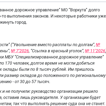
ванное дорожное управление” МО “Воркута” долго
о-то выполнения законов. И некоторые работники уже
окинуть город.
сти” (“Увольнение вместо расплаты по долгам”,
№
дены”,
№ 7’2026
, “Ссылка в красный уголок”,
№ 11’2026
ки МБУ “Специализированное дорожное управление”
ло 170 человек, долгое время не могли добиться
х оклады были по 8 тысяч рублей. Им пришлось
сти размер окладов до положенного по региональному
нию - от 30 до 57 тысяч.
ак и не получили: руководство организации решило
в, оставив лишь руководителя. У организации будет
четам, так что выполнять решение суда она не станет.