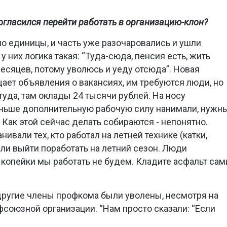
 согласился перейти работать в организацию-клон?
ьно единицы, и часть уже разочаровались и ушли
у них логика такая: “Туда-сюда, пенсия есть, жить
есяцев, потому уволюсь и уеду отсюда”. Новая
ает объявления о вакансиях, им требуются люди, но
туда, там оклады 24 тысячи рублей. На носу
раньше дополнительную рабочую силу нанимали, нужн
Как этой сейчас делать собираются - непонятно.
ивали тех, кто работал на летней технике (катки,
ли выйти поработать на летний сезон. Люди
и копейки мы работать не будем. Кладите асфальт сам
другие члены профкома были уволены, несмотря на
оюзной организации. “Нам просто сказали: “Если