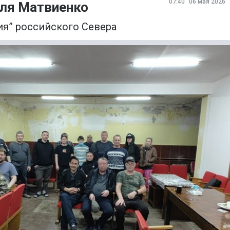
07:40
06 мая 2026
для Матвиенко
я” российского Севера