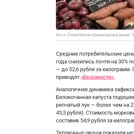
Фото: Елена Мелик-Шахназарова/архив "
Средние потребительские цены
года снизились почти на 30% 
— до 52,6 рубля за килограмм.
приводят
«Ведомости».
Аналогичная динамика зафикс
Белокочанная капуста подешеве
репчатый лук — более чем на 22
45,5 рубля). Стоимость морков
составив 54,9 рубля за килогр
Тепличные овощи показали нез