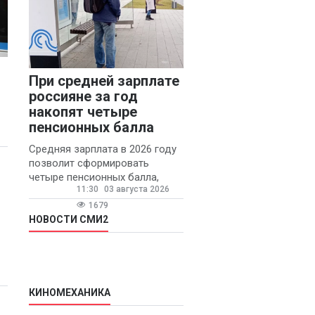
При средней зарплате
россияне за год
накопят четыре
пенсионных балла
Средняя зарплата в 2026 году
позволит сформировать
четыре пенсионных балла,
11:30
03 августа 2026
сообщил ТАСС доцент
Финансового университета при
1679
правительстве РФ Игорь
НОВОСТИ СМИ2
Балынин.
КИНОМЕХАНИКА