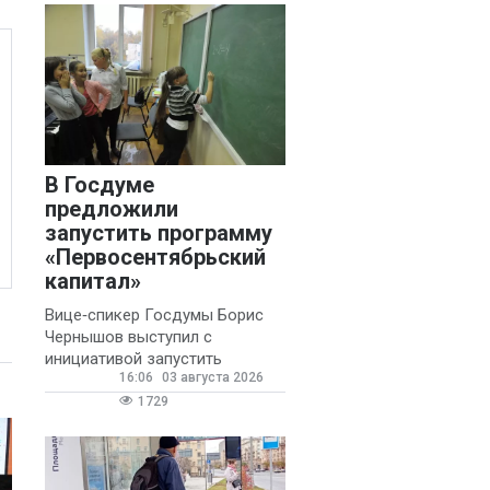
В Госдуме
предложили
запустить программу
«Первосентябрьский
капитал»
Вице‑спикер Госдумы Борис
Чернышов выступил с
инициативой запустить
16:06
03 августа 2026
ежегодную федеральную
программу
1729
«Первосентябрьский капитал»
- она предполагает