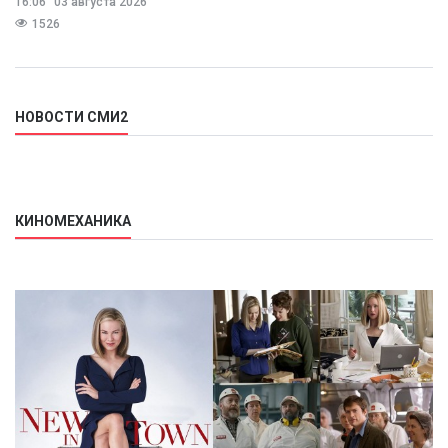
16:06
03 августа 2026
предполагает
1526
НОВОСТИ СМИ2
КИНОМЕХАНИКА