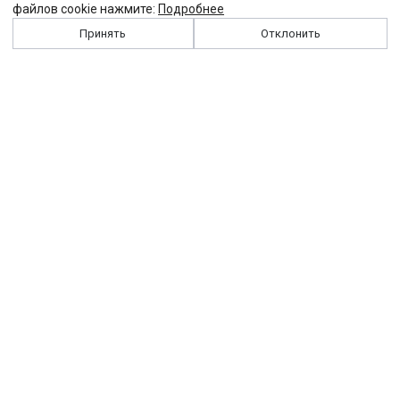
файлов cookie нажмите:
Подробнее
Принять
Отклонить
История
Персоналии
Выходные данные
Виджет "Солидарности"
Контакты
Подписка
Реклама
Партнеры
Архив сайта
Забастовка
Закон
Зарплата
ЖКХ
Компенсация
Колдоговор
Налоги
Общество
Пенсия
Профсоюз
Пособие
Реформы
Страхование
Все теги