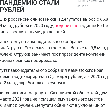
 ПАНДЕМИЮ СТАЛИ
13:18
07 июля 2021
5136
 РУБЛЕЙ
ших российских чиновников и депутатов вырос с 65,8
,9 млрд рублей в 2020 году,
подсчитало
издание Forb
анных госслужащими деклараций.
зался депутат законодательного собрания
н Струков. Его семья за год стала богаче на 3,5 млрд
рублей). Струков занимает пост президента компании
мировых рынках подорожало.
путат законодательного собрания Камчатского края
 семья задекларировала 5,5 млрд рублей, а в 2020 го
е 2 млрд заработала его супруга.
ников находится депутат Сахалинской областной ду
арте 2021 года не помешал ему занять это место и
 6,3 млрд рублей. Депутата обвиняют в уклонении от