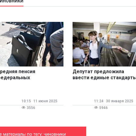
ЧИНОВНИКИ
редняя пенсия
Депутат предложила
едеральных
ввести единые стандарт
осслужащих в России
питания для чиновников и
остигла 36,2 тысячи
школьников
ублей
10:15
11 июня 2025
11:24
30 января 2025
3556
5946
е материалы по тегу: чиновники