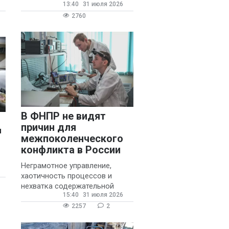
13:40
31 июля 2026
государственных и
муниципальных школ со
2760
стажем не менее 20 лет.
В ФНПР не видят
причин для
ы
межпоколенческого
конфликта в России
Неграмотное управление,
хаотичность процессов и
нехватка содержательной
15:40
31 июля 2026
обратной связи от
руководителя являются
2257
2
основными причинами
конфликтов и раздражения в