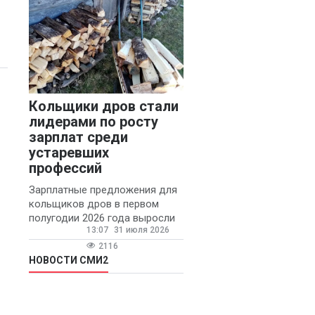
Кольщики дров стали
лидерами по росту
зарплат среди
устаревших
профессий
Зарплатные предложения для
кольщиков дров в первом
полугодии 2026 года выросли
13:07
31 июля 2026
на 58% - 62 тысяч рублей в
месяц, сообщает агентство
2116
«Прайм».
НОВОСТИ СМИ2