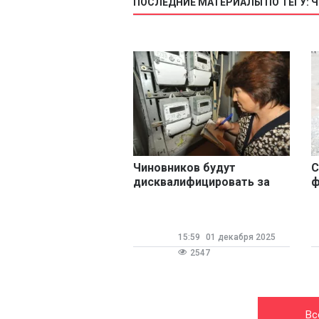
ПОСЛЕДНИЕ МАТЕРИАЛЫ ПО ТЕГУ: 
Чиновников будут
С
дисквалифицировать за
ф
систематические
г
нарушения в сфере ЖКХ
д
р
15:59
01 декабря 2025
2547
Вс