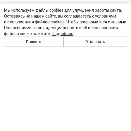
Мы используем файлы cookies для улучшения работы сайта.
Оставаясь на нашем сайте, вы соглашаетесь с условиями
использования файлов cookies. Чтобы ознакомиться с нашими
Положениями о конфиденциальности и об использовании
файлов cookie нажмите:
Подробнее
Принять
Отклонить
История
Персоналии
Выходные данные
Виджет "Солидарности"
Контакты
Подписка
Реклама
Партнеры
Архив сайта
Забастовка
Закон
Зарплата
ЖКХ
Компенсация