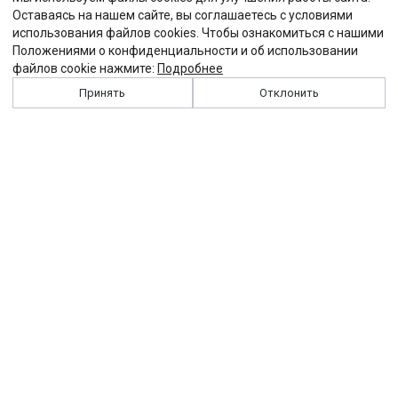
Оставаясь на нашем сайте, вы соглашаетесь с условиями
использования файлов cookies. Чтобы ознакомиться с нашими
Положениями о конфиденциальности и об использовании
файлов cookie нажмите:
Подробнее
Принять
Отклонить
История
Персоналии
Выходные данные
Виджет "Солидарности"
Контакты
Подписка
Реклама
Партнеры
Архив сайта
Забастовка
Закон
Зарплата
ЖКХ
Компенсация
Колдоговор
Налоги
Общество
Пенсия
Профсоюз