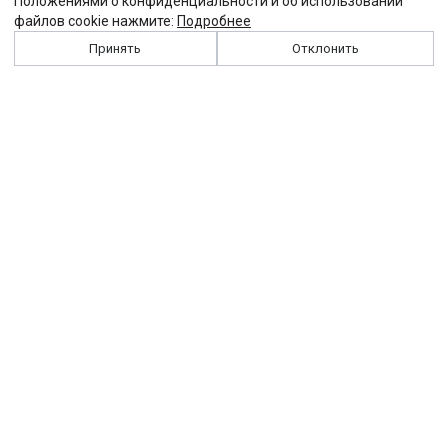
Положениями о конфиденциальности и об использовании
файлов cookie нажмите:
Подробнее
Принять
Отклонить
История
Персоналии
Выходные данные
Виджет "Солидарности"
Контакты
Подписка
Реклама
Партнеры
Архив сайта
Забастовка
Закон
Зарплата
ЖКХ
Компенсация
Колдоговор
Налоги
Общество
Пенсия
Профсоюз
Пособие
Реформы
Страхование
Все теги