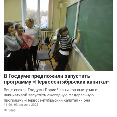
В Госдуме предложили запустить
программу «Первосентябрьский капитал»
Вице‑спикер Госдумы Борис Чернышов выступил с
инициативой запустить ежегодную федеральную
программу «Первосентябрьский капитал» - она
16:06
03 августа 2026
предполагает
1465