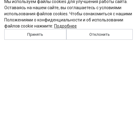
Мы используем файлы cookies для улучшения работы сайта.
Оставаясь на нашем сайте, вы соглашаетесь с условиями
использования файлов cookies. Чтобы ознакомиться с нашими
Положениями о конфиденциальности и об использовании
файлов cookie нажмите:
Подробнее
Принять
Отклонить
История
Персоналии
Выходные данные
Виджет "Солидарности"
Контакты
Подписка
Реклама
Партнеры
Архив сайта
Забастовка
Закон
Зарплата
ЖКХ
Компенсация