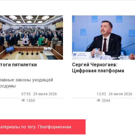
тоги пятилетки
Сергей Черногаев:
Цифровая платформа
должна выступать как
лавные законы уходящей
работодатель
осдумы
07:55
29 июля 2026
12:02
24 июля 2026
1559
2544
материалы по тегу: Платформенная