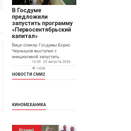
В Госдуме
предложили
запустить программу
«Первосентябрьский
капитал»
Вице‑спикер Госдумы Борис
Чернышов выступил с
инициативой запустить
16:06
03 августа 2026
ежегодную федеральную
программу
1458
«Первосентябрьский капитал»
НОВОСТИ СМИ2
- она предполагает
КИНОМЕХАНИКА