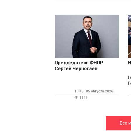
Председатель ФНПР
И
Сергей Черногаев:
технологии не вытеснят
Г
человека
Г
13:48
05 августа 2026
1141
Все 