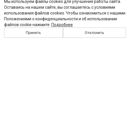
Мы используем файлы cookies для улучшения работы сайта.
Оставаясь на нашем сайте, вы соглашаетесь с условиями
использования файлов cookies. Чтобы ознакомиться с нашими
Положениями о конфиденциальности и об использовании
файлов cookie нажмите:
Подробнее
Принять
Отклонить
История
Персоналии
Выходные данные
Виджет "Солидарности"
Контакты
Подписка
Реклама
Партнеры
Архив сайта
Забастовка
Закон
Зарплата
ЖКХ
Компенсация
Колдоговор
Налоги
Общество
Пенсия
Профсоюз