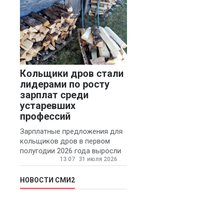
Кольщики дров стали
лидерами по росту
зарплат среди
устаревших
профессий
Зарплатные предложения для
кольщиков дров в первом
полугодии 2026 года выросли
13:07
31 июля 2026
на 58% - 62 тысяч рублей в
месяц, сообщает агентство
«Прайм».
НОВОСТИ СМИ2