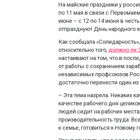
На майские праздники у россиян
по 11 мая в связи с Первомае
июне – с 12 по 14 июня в чест
отпразднуют День народного е
Как сообщала «Солидарность»,
относительно того,
должно ли 
настаивают на том, что в пос
от работы с сохранением зар
независимых профсоюзов Росс
достаточно перенести один из
– Эта тема назрела. Никаких к
качестве рабочего дня целиком
людей сидит на рабочих местах,
производительность труда. Вс
к семье, готовиться к Новому 