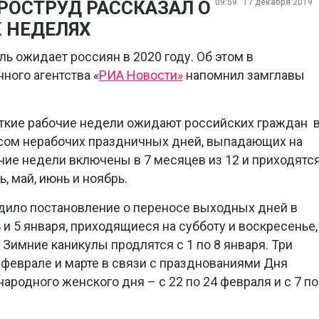
 РОСТРУД РАССКАЗАЛ О
09:59
17 декабря 2019
 НЕДЕЛЯХ
ь ожидает россиян в 2020 году. Об этом в
ого агентства «
РИА Новости»
напомнил замглавы
откие рабочие недели ожидают российских граждан 
осом нерабочих праздничных дней, выпадающих на
ие недели включены в 7 месяцев из 12 и приходятс
ь, май, июнь и ноябрь.
дило постановление о переносе выходных дней в
4 и 5 января, приходящиеся на субботу и воскресенье,
. Зимние каникулы продлятся с 1 по 8 января. Три
феврале и марте в связи с празднованиями Дня
родного женского дня – с 22 по 24 февраля и с 7 по