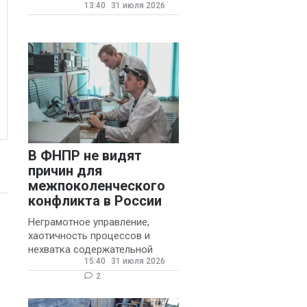
13:40
31 июля 2026
государственных и
муниципальных школ со
стажем не менее 20 лет.
В ФНПР не видят
причин для
межпоколенческого
конфликта в России
Неграмотное управление,
хаотичность процессов и
нехватка содержательной
15:40
31 июля 2026
обратной связи от
руководителя являются
2
основными причинами
конфликтов и раздражения в