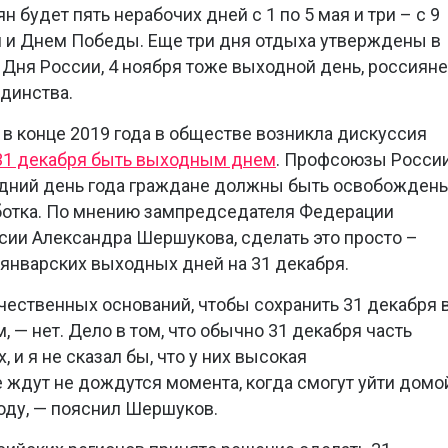
 будет пять нерабочих дней с 1 по 5 мая и три – с 9
м и Днем Победы. Еще три дня отдыха утверждены в
ь Дня России, 4 ноября тоже выходной день, россияне
динства.
 в конце 2019 года в обществе возникла дискуссия
31 декабря быть выходным днем
. Профсоюзы Росси
ледний день года граждане должны быть освобожден
аботка. По мнению зампредседателя Федерации
ии Александра Шершукова, сделать это просто –
 январских выходных дней на 31 декабря.
ачественных оснований, чтобы сохранить 31 декабря 
, — нет. Дело в том, что обычно 31 декабря часть
 и я не сказал бы, что у них высокая
е ждут не дождутся момента, когда смогут уйти домо
году, — пояснил Шершуков.