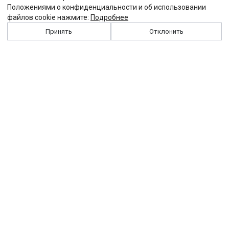
Положениями о конфиденциальности и об использовании
файлов cookie нажмите:
Подробнее
Принять
Отклонить
История
Персоналии
Выходные данные
Виджет "Солидарности"
Контакты
Подписка
Реклама
Партнеры
Архив сайта
Забастовка
Закон
Зарплата
ЖКХ
Компенсация
Колдоговор
Налоги
Общество
Пенсия
Профсоюз
Пособие
Реформы
Страхование
Все теги