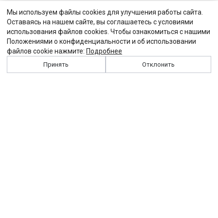
Мы используем файлы cookies для улучшения работы сайта.
Оставаясь на нашем сайте, вы соглашаетесь с условиями
использования файлов cookies. Чтобы ознакомиться с нашими
Положениями о конфиденциальности и об использовании
файлов cookie нажмите:
Подробнее
Принять
Отклонить
История
Персоналии
Выходные данные
Виджет "Солидарности"
Контакты
Подписка
Реклама
Партнеры
Архив сайта
Забастовка
Закон
Зарплата
ЖКХ
Компенсация