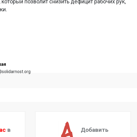
, который позволит снизить дефицит рабочих рук,
ки.
кая
@solidarnost.org
ас
в
Добавить