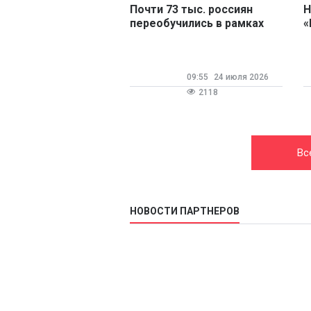
Почти 73 тыс. россиян
Н
переобучились в рамках
«
нацпроекта «Кадры» с
ч
начала года
09:55
24 июля 2026
2118
Вс
НОВОСТИ ПАРТНЕРОВ