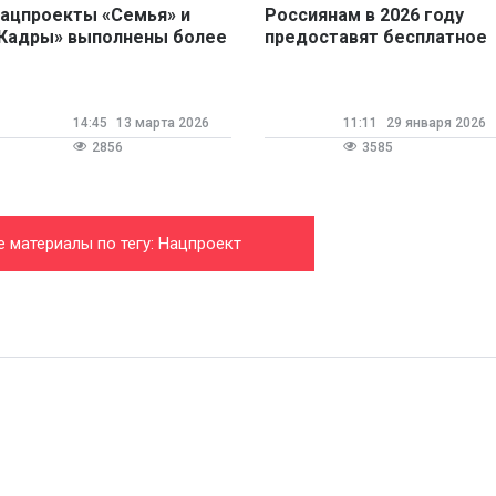
ацпроекты «Семья» и
Россиянам в 2026 году
Кадры» выполнены более
предоставят бесплатное
ем на 98%
переобучение по 186
востребованным
профессиям
14:45
13 марта 2026
11:11
29 января 2026
2856
3585
е материалы по тегу: Нацпроект