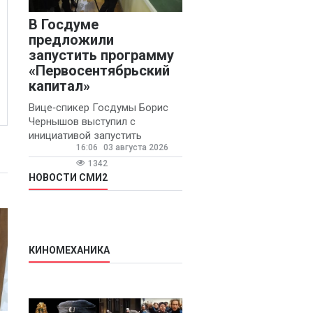
В Госдуме
предложили
запустить программу
«Первосентябрьский
капитал»
Вице‑спикер Госдумы Борис
Чернышов выступил с
инициативой запустить
16:06
03 августа 2026
ежегодную федеральную
программу
1342
«Первосентябрьский капитал»
НОВОСТИ СМИ2
- она предполагает
КИНОМЕХАНИКА