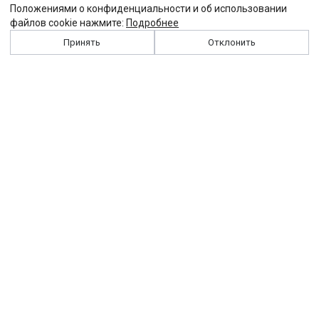
Положениями о конфиденциальности и об использовании
файлов cookie нажмите:
Подробнее
Принять
Отклонить
История
Персоналии
Выходные данные
Виджет "Солидарности"
Контакты
Подписка
Реклама
Партнеры
Архив сайта
Забастовка
Закон
Зарплата
ЖКХ
Компенсация
Колдоговор
Налоги
Общество
Пенсия
Профсоюз
Пособие
Реформы
Страхование
Все теги