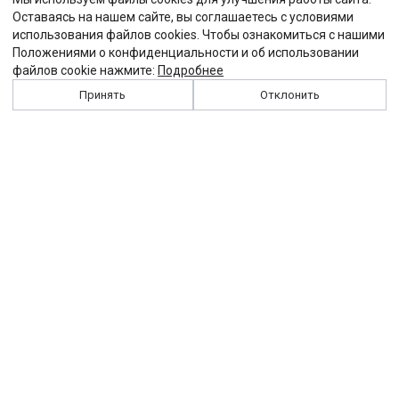
Оставаясь на нашем сайте, вы соглашаетесь с условиями
использования файлов cookies. Чтобы ознакомиться с нашими
Положениями о конфиденциальности и об использовании
файлов cookie нажмите:
Подробнее
Принять
Отклонить
История
Персоналии
Выходные данные
Виджет "Солидарности"
Контакты
Подписка
Реклама
Партнеры
Архив сайта
Забастовка
Закон
Зарплата
ЖКХ
Компенсация
Колдоговор
Налоги
Общество
Пенсия
Профсоюз