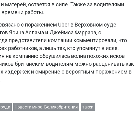
 матерей, остается в силе. Также за водителями
и времени работы.
связано с поражением Uber в Верховном суде
тов Ясина Аслама и Джеймса Фаррара, о
гда представители компании комментировали, что
х работников, а лишь тех, кто упомянут в иске.
ия на компанию обрушилась волна похожих исков –
ников британским водителям можно расценивать как
х издержек и смирение с вероятным поражением в
.
труда
Новости мира: Великобритания
такси