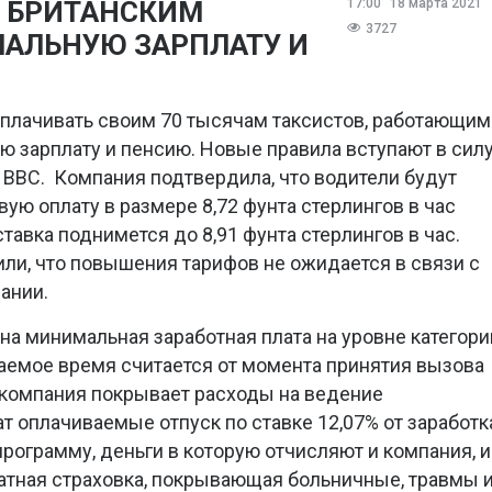
Т БРИТАНСКИМ
17:00
18 марта 2021
3727
АЛЬНУЮ ЗАРПЛАТУ И
плачивать своим 70 тысячам таксистов, работающим
ю зарплату и пенсию. Новые правила вступают в сил
BBC. Компания подтвердила, что водители будут
ую оплату в размере 8,72 фунта стерлингов в час
 ставка поднимется до 8,91 фунта стерлингов в час.
ли, что повышения тарифов не ожидается в связи с
ании.
на минимальная заработная плата на уровне категори
ваемое время считается от момента принятия вызова
 компания покрывает расходы на ведение
т оплачиваемые отпуск по ставке 12,07% от заработк
рограмму, деньги в которую отчисляют и компания, и
атная страховка, покрывающая больничные, травмы 