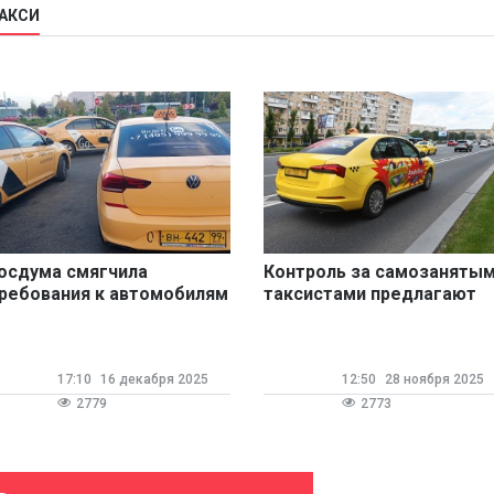
ТАКСИ
осдума смягчила
Контроль за самозаняты
ребования к автомобилям
таксистами предлагают
ля самозанятых
передать агрегаторам
аксистов
17:10
16 декабря 2025
12:50
28 ноября 2025
2779
2773