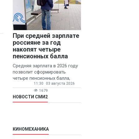
При средней зарплате
россияне за год
накопят четыре
пенсионных балла
Средняя зарплата в 2026 году
позволит сформировать
четыре пенсионных балла,
11:30
03 августа 2026
сообщил ТАСС доцент
Финансового университета при
1679
правительстве РФ Игорь
НОВОСТИ СМИ2
Балынин.
КИНОМЕХАНИКА