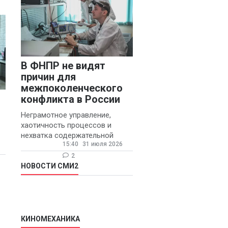
В ФНПР не видят
причин для
межпоколенческого
конфликта в России
Неграмотное управление,
я
хаотичность процессов и
нехватка содержательной
15:40
31 июля 2026
обратной связи от
руководителя являются
2
основными причинами
НОВОСТИ СМИ2
конфликтов и раздражения в
КИНОМЕХАНИКА