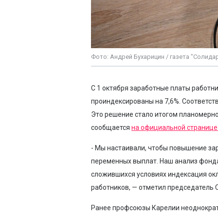
Фото: Андрей Бухарицин / газета "Солида
С 1 октября заработные платы работн
проиндексированы на 7,6%. Соответст
Это решение стало итогом планомерно
сообщается
на официальной странице
- Мы настаивали, чтобы повышение зар
переменных выплат. Наш анализ фонда 
сложившихся условиях индексация ок
работников, — отметил председатель 
Ранее профсоюзы Карелии неоднократ