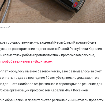
рность"
иков государственных учреждений Республики Карелия будут
вующее распоряжение подготовлено Главой Республики Карелия.
й совместной работы правительства и профсоюзов региона,
 профобъединения в «Вконтакте».
плат коснулось именно базовой части, а не размывалось за счет
оплаты труда за последние 10 лет убедительно доказал, что в
ладов — это наиболее эффективное и справедливое решение для
Союза организаций профсоюзов Карелии Илья Косенков.
но обращались в правительство региона с инициативой провести