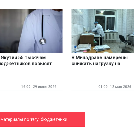
 Якутии 55 тысячам
В Минздраве намерены
юджетников повысят
снижать нагрузку на
арплату
медиков за счет введени
ИИ
16:09
29 июня 2026
01:09
12 мая 2026
 материалы по тегу: бюджетники