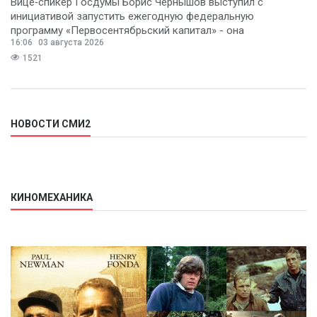
Вице‑спикер Госдумы Борис Чернышов выступил с
инициативой запустить ежегодную федеральную
программу «Первосентябрьский капитал» - она
16:06
03 августа 2026
предполагает
1521
НОВОСТИ СМИ2
КИНОМЕХАНИКА