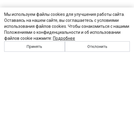
Мы используем файлы cookies для улучшения работы сайта.
Оставаясь на нашем сайте, вы соглашаетесь с условиями
использования файлов cookies. Чтобы ознакомиться с нашими
Положениями о конфиденциальности и об использовании
файлов cookie нажмите:
Подробнее
Принять
Отклонить
История
Персоналии
Выходные данные
Виджет "Солидарности"
Контакты
Подписка
Реклама
Партнеры
Архив сайта
Забастовка
Закон
Зарплата
ЖКХ
Компенсация