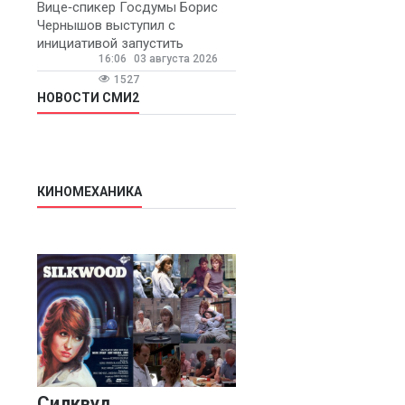
Вице‑спикер Госдумы Борис
Чернышов выступил с
инициативой запустить
16:06
03 августа 2026
ежегодную федеральную
программу
1527
«Первосентябрьский капитал»
НОВОСТИ СМИ2
- она предполагает
КИНОМЕХАНИКА
Силквуд