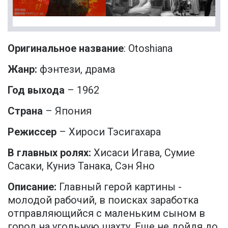
Оригинальное название
: Otoshiana
Жанр:
фэнтези, драма
Год выхода
– 1962
Страна
– Япония
Режиссер
– Хироси Тэсигахара
В главных ролях:
Хисаси Игава, Сумие
Сасаки, Куниэ Танака, Сэн Яно
Описание:
Главный герой картины -
молодой рабочий, в поисках заработка
отправляющийся с маленьким сыном в
город на угольную шахту. Еще не дойдя до