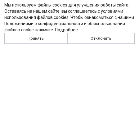
Мы используем файлы cookies для улучшения работы сайта.
Оставаясь на нашем сайте, вы соглашаетесь с условиями
использования файлов cookies. Чтобы ознакомиться с нашими
Положениями о конфиденциальности и об использовании
файлов cookie нажмите:
Подробнее
Принять
Отклонить
История
Персоналии
Выходные данные
Виджет "Солидарности"
Контакты
Подписка
Реклама
Партнеры
Архив сайта
Забастовка
Закон
Зарплата
ЖКХ
Компенсация
Колдоговор
Налоги
Общество
Пенсия
Профсоюз