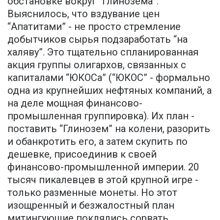
обстановке вокруг “Глинозема”.
Выяснилось, что вздувание цен
“Апатитами” - не просто стремление
добытчиков сырья подзаработать “на
халяву”. Это тщательно спланированная
акция группы олигархов, связанных с
капиталами “ЮКОСа” (“ЮКОС” - формально
одна из крупнейших нефтяных компаний, а
на деле мощная финансово-
промышленная группировка). Их план -
поставить “Глинозем” на колени, разорить
и обанкротить его, а затем скупить по
дешевке, присоединив к своей
финансово-промышленной империи. 20
тысяч пикалевцев в этой крупной игре -
только разменные монеты. Но этот
изощренный и безжалостный план
митингующие поклялись сорвать.