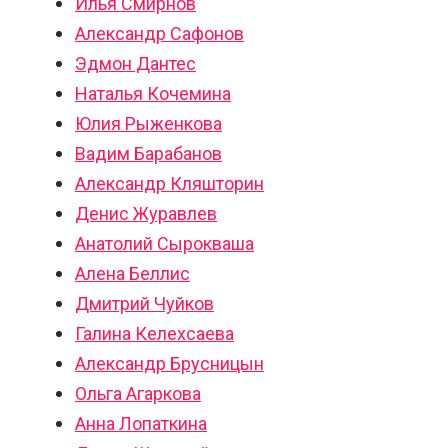
Илья Смирнов
Александр Сафонов
Эдмон Дантес
Наталья Кочемина
Юлия Рыженкова
Вадим Барабанов
Александр Кляшторин
Денис Журавлев
Анатолий Сырокваша
Алена Беллис
Дмитрий Чуйков
Галина Келехсаева
Александр Брусницын
Ольга Агаркова
Анна Лопаткина