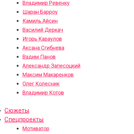
Владимир Ревенку
Шаран Барроу
Камиль Айсин
Василий Деркач
Игорь Караулов
Аксана Сгибнева
Вадим Панов
Александр Запесоцкий
Максим Макаренков
Олег Колесник
Владимир Котов
Сюжеты
Спецпроекты
Мотиватор