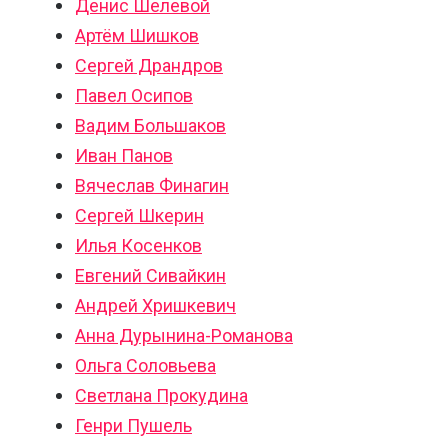
Денис Шелевой
Артём Шишков
Сергей Драндров
Павел Осипов
Вадим Большаков
Иван Панов
Вячеслав Финагин
Сергей Шкерин
Илья Косенков
Евгений Сивайкин
Андрей Хришкевич
Анна Дурынина-Романова
Ольга Соловьева
Светлана Прокудина
Генри Пушель