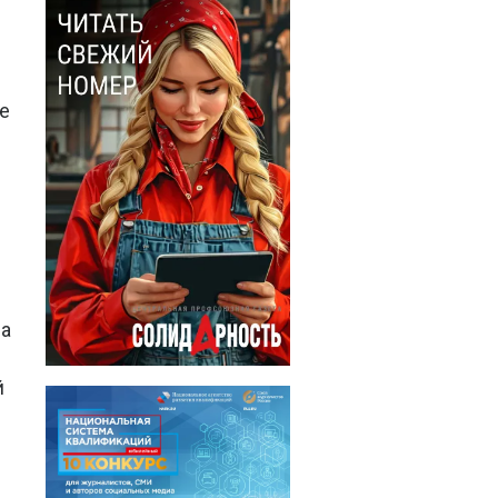
е
на
й