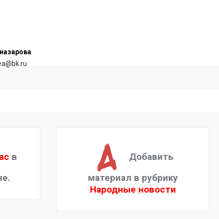
назарова
rea@bk.ru
ас
в
Добавить
не.
материал в рубрику
Народные новости