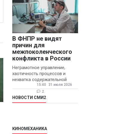
В ФНПР не видят
причин для
межпоколенческого
конфликта в России
Неграмотное управление,
хаотичность процессов и
нехватка содержательной
15:40
31 июля 2026
обратной связи от
руководителя являются
2
основными причинами
НОВОСТИ СМИ2
конфликтов и раздражения в
КИНОМЕХАНИКА