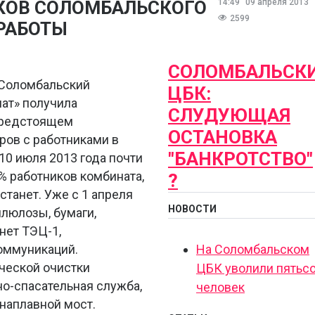
КОВ СОЛОМБАЛЬСКОГО
14:49
09 апреля 2013
2599
 РАБОТЫ
СОЛОМБАЛЬСК
«Соломбальский
ЦБК:
ат» получила
СЛУДУЮЩАЯ
предстоящем
ОСТАНОВКА
ров с работниками в
"БАНКРОТСТВО"
10 июля 2013 года почти
0% работников комбината,
?
станет. Уже с 1 апреля
НОВОСТИ
люлозы, бумаги,
анет ТЭЦ-1,
оммуникаций.
На Соломбальском
ческой очистки
ЦБК уволили пятьс
о-спасательная служба,
человек
 наплавной мост.