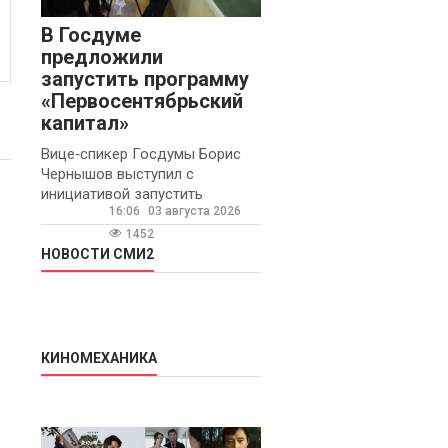
В Госдуме
предложили
запустить программу
«Первосентябрьский
капитал»
Вице‑спикер Госдумы Борис
Чернышов выступил с
инициативой запустить
16:06
03 августа 2026
ежегодную федеральную
программу
1452
«Первосентябрьский капитал»
НОВОСТИ СМИ2
- она предполагает
КИНОМЕХАНИКА