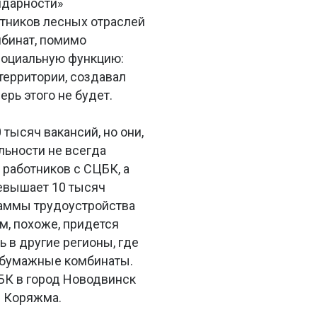
идарности»
тников лесных отраслей
мбинат, помимо
социальную функцию:
территории, создавал
ерь этого не будет.
 тысяч вакансий, но они,
льности не всегда
работников с СЦБК, а
ревышает 10 тысяч
раммы трудоустройства
ам, похоже, придется
 в другие регионы, где
-бумажные комбинаты.
БК в город Новодвинск
д Коряжма.