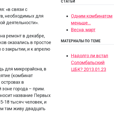
СТАТЬИ
: «в связи с
тв, необходимых для
Одним комбинатом
ой деятельности».
меньше...
Весна, март
на ремонт в декабре,
МАТЕРИАЛЫ ПО ТЕМЕ
ков оказались в простое
 о закрытии, и к апрелю
Надолго ли встал
Соломбальский
дь для микрорайона, в
ЦБК? 2013.01.23
ятие (комбинат
 островах в
 зоне города – прим.
 носит название Первых
15-18 тысяч человек, и
сам там живу двадцать