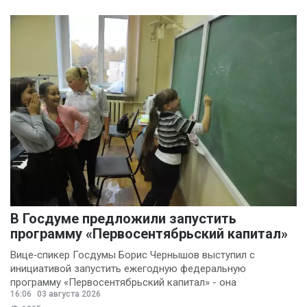
В Госдуме предложили запустить
программу «Первосентябрьский капитал»
Вице‑спикер Госдумы Борис Чернышов выступил с
инициативой запустить ежегодную федеральную
программу «Первосентябрьский капитал» - она
16:06
03 августа 2026
предполагает