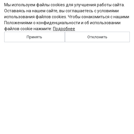
Мы используем файлы cookies для улучшения работы сайта.
Оставаясь на нашем сайте, вы соглашаетесь с условиями
использования файлов cookies. Чтобы ознакомиться с нашими
Положениями о конфиденциальности и об использовании
файлов cookie нажмите:
Подробнее
Принять
Отклонить
История
Персоналии
Выходные данные
Виджет "Солидарности"
Контакты
Подписка
Реклама
Партнеры
Архив сайта
Забастовка
Закон
Зарплата
ЖКХ
Компенсация
Колдоговор
Налоги
Общество
Пенсия
Профсоюз