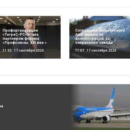
Сотрудники бельгийского
Профорганизация
Audi вышли на
«ТаграС-РС» стала
демонстрацию за
партнером форума
сохранение завода
«Профсоюзы. XXI век.»
11:07
17 сентября 2024
11:33
17 сентября 2024
за