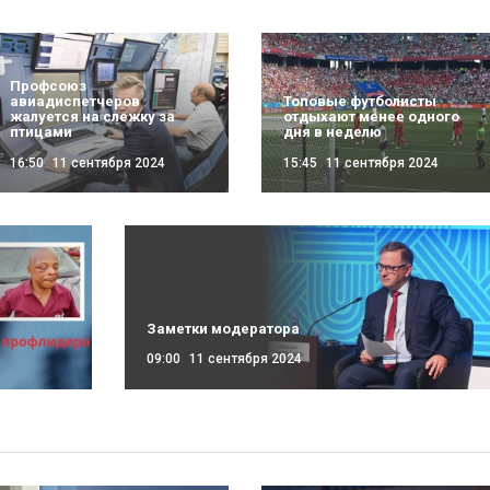
Профсоюз
авиадиспетчеров
Топовые футболисты
жалуется на слежку за
отдыхают менее одного
птицами
дня в неделю
16:50
11 сентября 2024
15:45
11 сентября 2024
Заметки модератора
09:00
11 сентября 2024