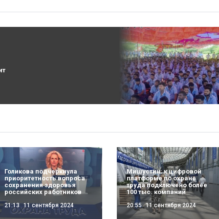
ит
Голикова подчеркнула
Мишустин: к цифровой
приоритетность вопроса
платформе по охране
сохранения здоровья
труда подключено более
российских работников
100 тыс. компаний
21:13
11 сентября 2024
20:55
11 сентября 2024